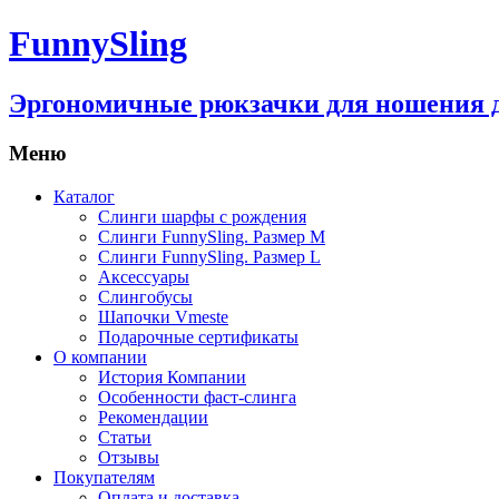
FunnySling
Эргономичные рюкзачки для ношения 
Меню
Каталог
Слинги шарфы с рождения
Слинги FunnySling. Размер M
Слинги FunnySling. Размер L
Аксессуары
Слингобусы
Шапочки Vmeste
Подарочные сертификаты
О компании
История Компании
Особенности фаст-слинга
Рекомендации
Статьи
Отзывы
Покупателям
Оплата и доставка