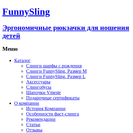
FunnySling
Эргономичные рюкзачки для ношения
детей
Меню
Каталог
Слинги шарфы с рождения
Слинги FunnySling. Размер M
Слинги FunnySling. Размер L
Аксессуары
Слингобусы
Шапочки Vmeste
Подарочные сертификаты
О компании
История Компании
Особенности фаст-слинга
Рекомендации
Статьи
Отзывы