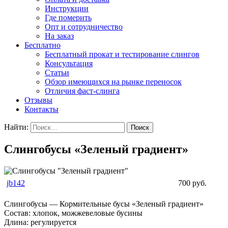
Инструкции
Где померить
Опт и сотрудничество
На заказ
Бесплатно
Бесплатный прокат и тестирование слингов
Консультация
Статьи
Обзор имеющихся на рынке переносок
Отличия фаст-слинга
Отзывы
Контакты
Найти:
Слингобусы «Зеленый градиент»
jb142
700 руб.
Слингобусы — Кормительные бусы «Зеленый градиент»
Состав: хлопок, можжевеловые бусины
Длина: регулируется