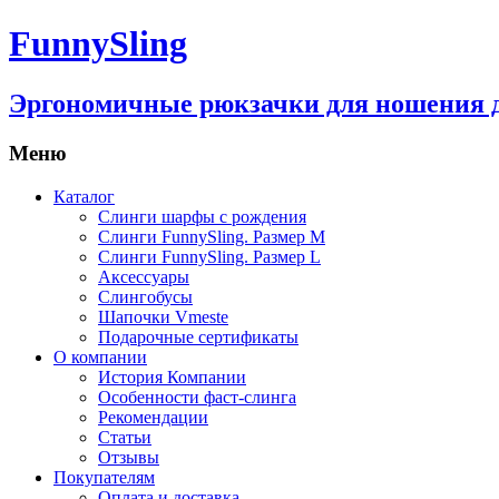
FunnySling
Эргономичные рюкзачки для ношения 
Меню
Каталог
Слинги шарфы с рождения
Слинги FunnySling. Размер M
Слинги FunnySling. Размер L
Аксессуары
Слингобусы
Шапочки Vmeste
Подарочные сертификаты
О компании
История Компании
Особенности фаст-слинга
Рекомендации
Статьи
Отзывы
Покупателям
Оплата и доставка