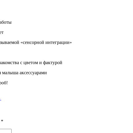
работы
ет
называемой «сенсорной интеграции»
акомства с цветом и фактурой
я малыша аксессуарами
роб!
→
ы
*