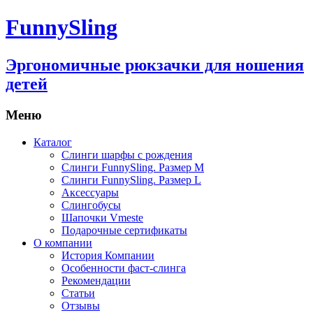
FunnySling
Эргономичные рюкзачки для ношения
детей
Меню
Каталог
Слинги шарфы с рождения
Слинги FunnySling. Размер M
Слинги FunnySling. Размер L
Аксессуары
Слингобусы
Шапочки Vmeste
Подарочные сертификаты
О компании
История Компании
Особенности фаст-слинга
Рекомендации
Статьи
Отзывы