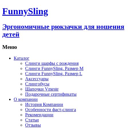
FunnySling
Эргономичные рюкзачки для ношения
детей
Меню
Каталог
Слинги шарфы с рождения
Слинги FunnySling. Размер M
Слинги FunnySling. Размер L
Аксессуары
Слингобусы
Шапочки Vmeste
Подарочные сертификаты
О компании
История Компании
Особенности фаст-слинга
Рекомендации
Статьи
Отзывы