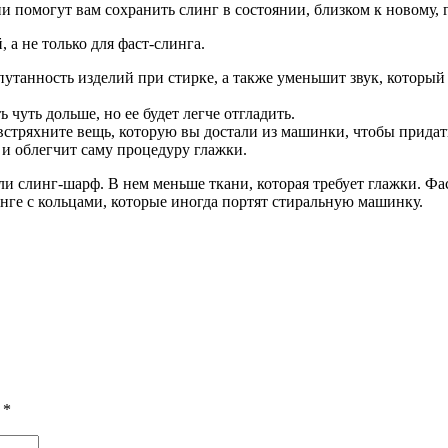
и помогут вам сохранить слинг в состоянии, близком к новому, 
 а не только для фаст-слинга.
утанность изделий при стирке, а также уменьшит звук, который
чуть дольше, но ее будет легче отгладить.
встряхните вещь, которую вы достали из машинки, чтобы придат
и облегчит саму процедуру глажки.
ли слинг-шарф. В нем меньше ткани, которая требует глажки. Фа
инге с кольцами, которые иногда портят стиральную машинку.
ы
*