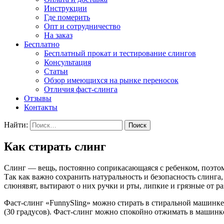
Инструкции
Где померить
Опт и сотрудничество
На заказ
Бесплатно
Бесплатный прокат и тестирование слингов
Консультация
Статьи
Обзор имеющихся на рынке переносок
Отличия фаст-слинга
Отзывы
Контакты
Найти:
Как стирать слинг
Слинг — вещь, постоянно соприкасающаяся с ребенком, поэтом
Так как важно сохранить натуральность и безопасность слинг
слюнявят, вытирают о них ручки и рты, липкие и грязные от 
Фаст-слинг «FunnySling» можно стирать в стиральной машинке, 
(30 градусов). Фаст-слинг можно спокойно отжимать в машинк