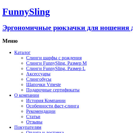
FunnySling
Эргономичные рюкзачки для ношения 
Меню
Каталог
Слинги шарфы с рождения
Слинги FunnySling. Размер M
Слинги FunnySling. Размер L
Аксессуары
Слингобусы
Шапочки Vmeste
Подарочные сертификаты
О компании
История Компании
Особенности фаст-слинга
Рекомендации
Статьи
Отзывы
Покупателям
Оплата и доставка